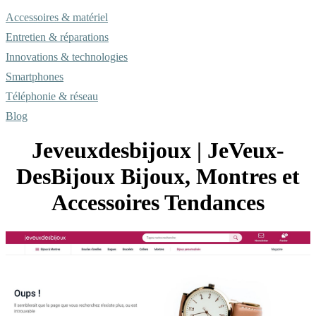
Accessoires & matériel
Entretien & réparations
Innovations & technologies
Smartphones
Téléphonie & réseau
Blog
Jeveux­des­bi­joux | JeVeux­
DesBi­joux Bijoux, Montres et
Accessoires Tendances