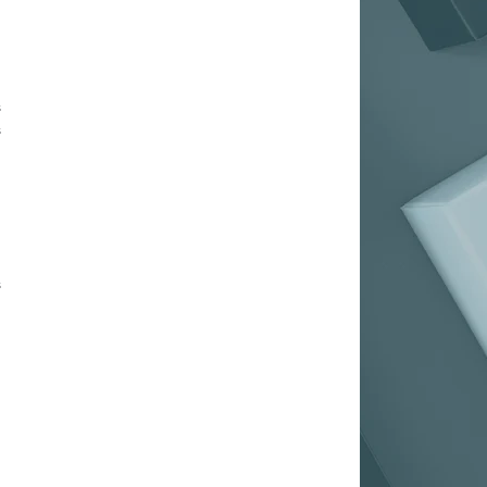
s
s
s
,