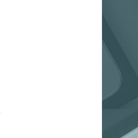
,
e
.
n
s
,