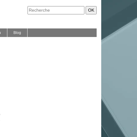
u
Blog
s
e