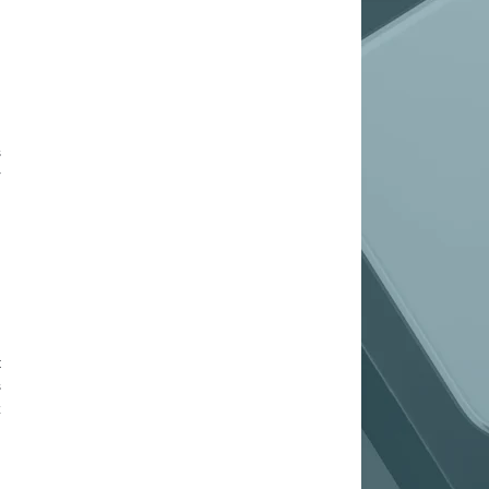
s
r
t
s
z