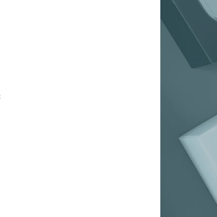
,
t
,